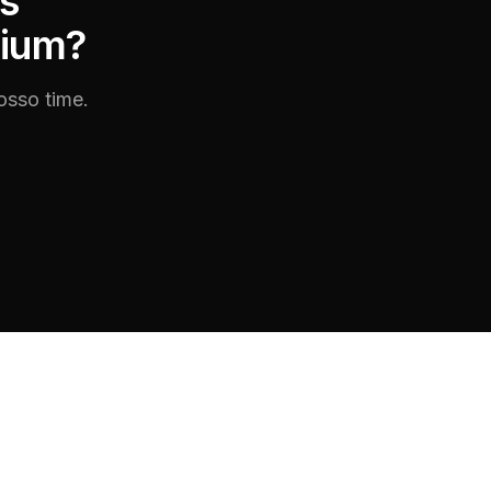
us
ium?
osso time.