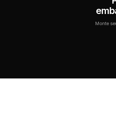
P
emb
Monte seu