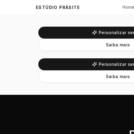
R$ 12,00
Hom
ESTÚDIO PRÁSITE
Incluso 1 peças
VIDEO A.i
Personalizar se
R$ 600,00
Saiba mais
Incluso 3 peças
Personalizar se
Saiba mais